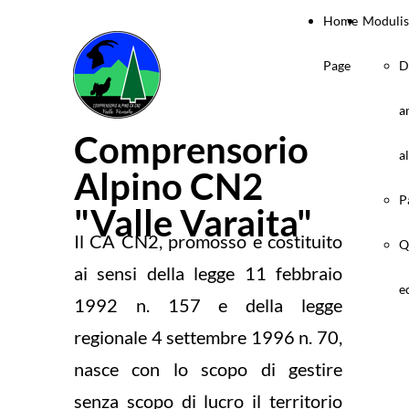
Home
Modulis
Page
D
a
Comprensorio
a
Alpino CN2
P
"Valle Varaita"
Il CA CN2, promosso e costituito
Q
ai sensi della legge 11 febbraio
e
1992 n. 157 e della legge
regionale 4 settembre 1996 n. 70,
nasce con lo scopo di gestire
senza scopo di lucro il territorio