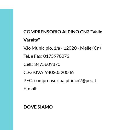
COMPRENSORIO ALPINO CN2 "Valle
Varaita"
V.lo Municipio, 1/a -
12020 - Melle (Cn)
Tel. e Fax: 0175978073
Cell.: 3475609870
C.F./P.IVA 94030520046
PEC: comprensorioalpinocn2@pec.it
E-mail:
infocacn2@gmail.com
DOVE SIAMO