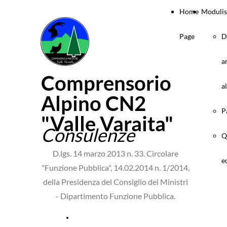
Home
Modulis
Page
D
a
Comprensorio
a
Alpino CN2
P
"Valle Varaita"
Consulenze
Q
D.lgs. 14 marzo 2013 n. 33. Circolare
e
"Funzione Pubblica", 14.02.2014 n. 1/2014,
della Presidenza del Consiglio dei Ministri
- Dipartimento Funzione Pubblica.
Consulenze e collaborazioni