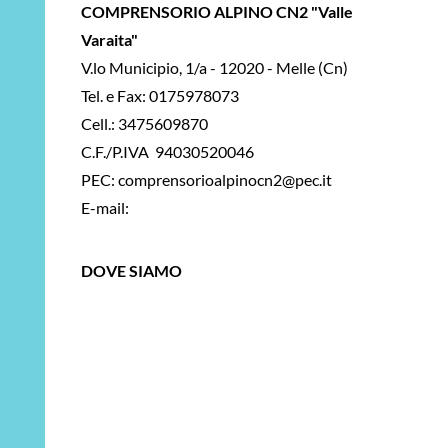
COMPRENSORIO ALPINO CN2 "Valle
Varaita"
V.lo Municipio, 1/a -
12020 - Melle (Cn)
Tel. e Fax: 0175978073
Cell.: 3475609870
C.F./P.IVA 94030520046
PEC: comprensorioalpinocn2@pec.it
E-mail:
infocacn2@gmail.com
DOVE SIAMO