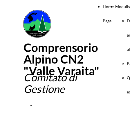
Home
Modulis
Page
D
a
Comprensorio
a
Alpino CN2
P
"Valle Varaita"
Comitato di
Q
Gestione
e
Elenco componenti Comitato di